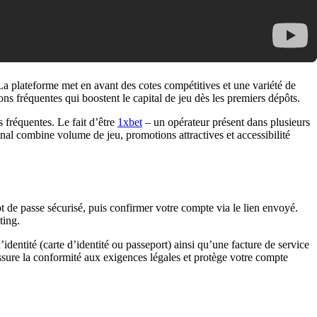
 La plateforme met en avant des cotes compétitives et une variété de
ions fréquentes qui boostent le capital de jeu dès les premiers dépôts.
 fréquentes. Le fait d’être
1xbet
– un opérateur présent dans plusieurs
inal combine volume de jeu, promotions attractives et accessibilité
t de passe sécurisé, puis confirmer votre compte via le lien envoyé.
ting.
identité (carte d’identité ou passeport) ainsi qu’une facture de service
sure la conformité aux exigences légales et protège votre compte