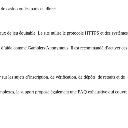
e casino ou les paris en direct.
aux de jeu équitable. Le site utilise le protocole HTTPS et des systèmes
urces d’aide comme Gamblers Anonymous. Il est recommandé d’activer ces
sur les sujets d’inscription, de vérification, de dépôts, de retraits et de
 complexes, le support propose également une FAQ exhaustive qui couvre