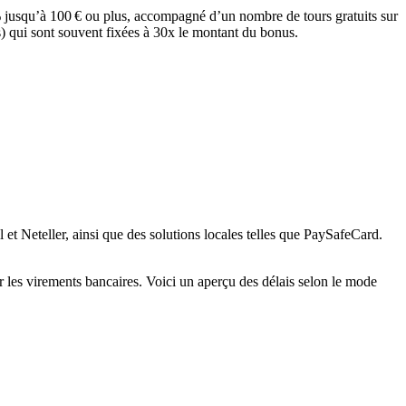
jusqu’à 100 € ou plus, accompagné d’un nombre de tours gratuits sur
ts) qui sont souvent fixées à 30x le montant du bonus.
 et Neteller, ainsi que des solutions locales telles que PaySafeCard.
ur les virements bancaires. Voici un aperçu des délais selon le mode