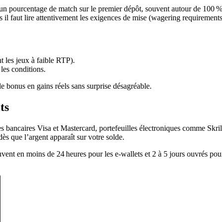
 pourcentage de match sur le premier dépôt, souvent autour de 100 % 
ais il faut lire attentivement les exigences de mise (wagering requiremen
t les jeux à faible RTP).
les conditions.
e bonus en gains réels sans surprise désagréable.
ts
s bancaires Visa et Mastercard, portefeuilles électroniques comme Skrill
s que l’argent apparaît sur votre solde.
ouvent en moins de 24 heures pour les e‑wallets et 2 à 5 jours ouvrés po