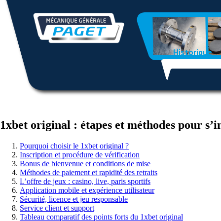
Historique
1xbet original : étapes et méthodes pour s’i
Pourquoi choisir le 1xbet original ?
Inscription et procédure de vérification
Bonus de bienvenue et conditions de mise
Méthodes de paiement et rapidité des retraits
L’offre de jeux : casino, live, paris sportifs
Application mobile et expérience utilisateur
Sécurité, licence et jeu responsable
Service client et support
Tableau comparatif des points forts du 1xbet original