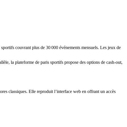
ris sportifs couvrant plus de 30 000 événements mensuels. Les jeux de
lèle, la plateforme de paris sportifs propose des options de cash‑out,
tores classiques. Elle reproduit l’interface web en offrant un accès